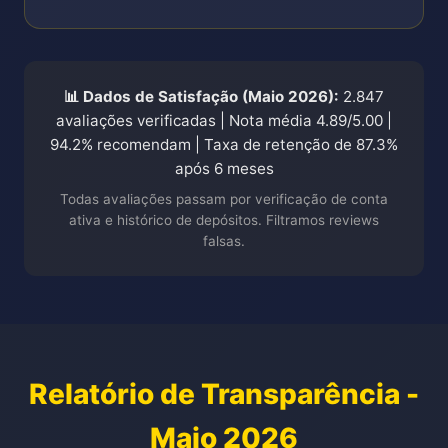
📊 Dados de Satisfação (Maio 2026):
2.847
avaliações verificadas | Nota média 4.89/5.00 |
94.2% recomendam | Taxa de retenção de 87.3%
após 6 meses
Todas avaliações passam por verificação de conta
ativa e histórico de depósitos. Filtramos reviews
falsas.
Relatório de Transparência -
Maio 2026