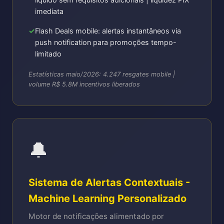
imediata
Flash Deals mobile: alertas instantâneos via
push notification para promoções tempo-
limitado
Estatísticas maio/2026: 4.247 resgates mobile |
volume R$ 5.8M incentivos liberados
🔔
Sistema de Alertas Contextuais -
Machine Learning Personalizado
Motor de notificações alimentado por