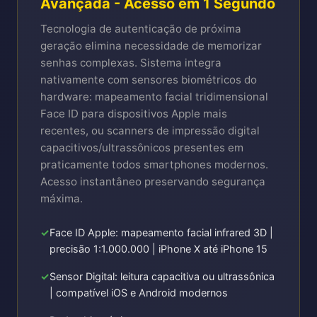
Avançada - Acesso em 1 Segundo
Tecnologia de autenticação de próxima
geração elimina necessidade de memorizar
senhas complexas. Sistema integra
nativamente com sensores biométricos do
hardware: mapeamento facial tridimensional
Face ID para dispositivos Apple mais
recentes, ou scanners de impressão digital
capacitivos/ultrassônicos presentes em
praticamente todos smartphones modernos.
Acesso instantâneo preservando segurança
máxima.
Face ID Apple: mapeamento facial infrared 3D |
precisão 1:1.000.000 | iPhone X até iPhone 15
Sensor Digital: leitura capacitiva ou ultrassônica
| compatível iOS e Android modernos