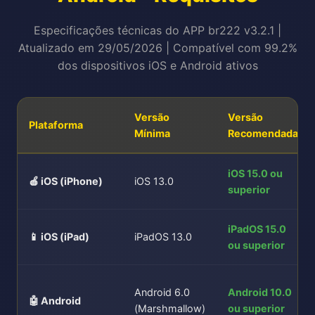
Especificações técnicas do APP br222 v3.2.1 |
Atualizado em 29/05/2026 | Compatível com 99.2%
dos dispositivos iOS e Android ativos
Versão
Versão
Plataforma
Mínima
Recomendada
iOS 15.0 ou
🍎 iOS (iPhone)
iOS 13.0
superior
iPadOS 15.0
📱 iOS (iPad)
iPadOS 13.0
ou superior
Android 6.0
Android 10.0
🤖 Android
(Marshmallow)
ou superior