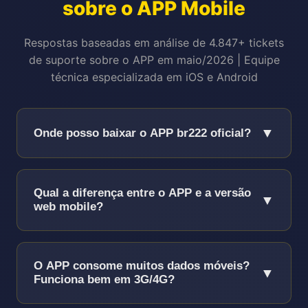
sobre o APP Mobile
Respostas baseadas em análise de 4.847+ tickets
de suporte sobre o APP em maio/2026 | Equipe
técnica especializada em iOS e Android
▼
Onde posso baixar o APP br222 oficial?
O APP está disponível nas lojas oficiais!
Baixe com segurança:
Qual a diferença entre o APP e a versão
▼
web mobile?
iOS (iPhone/iPad):
Acesse a App Store e
busque por "br222" | link direto no nosso
O APP oferece experiência superior com
site
funcionalidades exclusivas!
O APP consome muitos dados móveis?
▼
Android:
Acesse o Google Play Store e
Funciona bem em 3G/4G?
Performance:
40% mais rápido que web
busque por "br222" | link direto no nosso