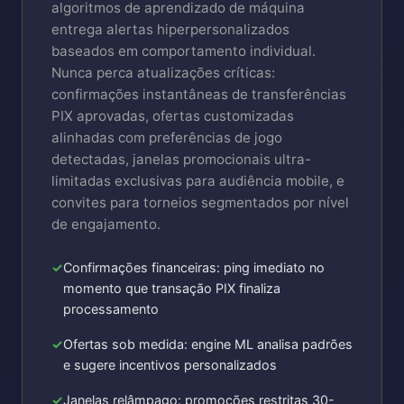
algoritmos de aprendizado de máquina
entrega alertas hiperpersonalizados
baseados em comportamento individual.
Nunca perca atualizações críticas:
confirmações instantâneas de transferências
PIX aprovadas, ofertas customizadas
alinhadas com preferências de jogo
detectadas, janelas promocionais ultra-
limitadas exclusivas para audiência mobile, e
convites para torneios segmentados por nível
de engajamento.
Confirmações financeiras: ping imediato no
momento que transação PIX finaliza
processamento
Ofertas sob medida: engine ML analisa padrões
e sugere incentivos personalizados
Janelas relâmpago: promoções restritas 30-