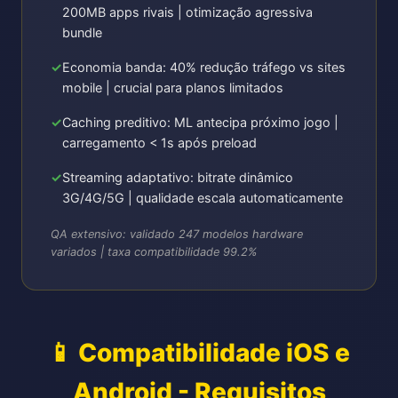
200MB apps rivais | otimização agressiva
bundle
Economia banda: 40% redução tráfego vs sites
mobile | crucial para planos limitados
Caching preditivo: ML antecipa próximo jogo |
carregamento < 1s após preload
Streaming adaptativo: bitrate dinâmico
3G/4G/5G | qualidade escala automaticamente
QA extensivo: validado 247 modelos hardware
variados | taxa compatibilidade 99.2%
📱 Compatibilidade iOS e
Android - Requisitos