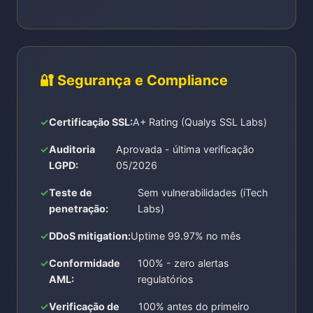
🔐 Segurança e Compliance
Certificação SSL:
A+ Rating (Qualys SSL Labs)
Auditoria
Aprovada - última verificação
LGPD:
05/2026
Teste de
Sem vulnerabilidades (iTech
penetração:
Labs)
DDoS mitigation:
Uptime 99.97% no mês
Conformidade
100% - zero alertas
AML:
regulatórios
Verificação de
100% antes do primeiro