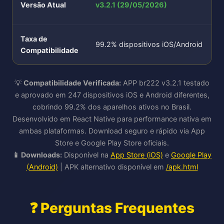
Versão Atual
v3.2.1 (29/05/2026)
Taxa de
99.2% dispositivos iOS/Android
Compatibilidade
💡
Compatibilidade Verificada:
APP br222 v3.2.1 testado
e aprovado em 247 dispositivos iOS e Android diferentes,
cobrindo 99.2% dos aparelhos ativos no Brasil.
Desenvolvido em React Native para performance nativa em
ambas plataformas. Download seguro e rápido via App
Store e Google Play Store oficiais.
📱 Downloads:
Disponível na
App Store (iOS)
e
Google Play
(Android)
| APK alternativo disponível em
/apk.html
❓ Perguntas Frequentes