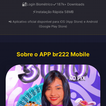
🔐
✓
Login Biométrico
187k+ Downloads
⚡
Instalação Rápida 58MB
📲 Aplicativo oficial disponível para iOS (App Store) e Android
(Google Play Store)
Sobre o APP br222 Mobile