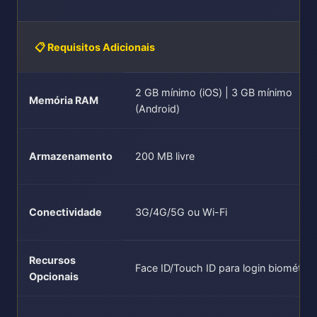
📋 Requisitos Adicionais
2 GB mínimo (iOS) | 3 GB mínimo
Memória RAM
(Android)
Armazenamento
200 MB livre
Conectividade
3G/4G/5G ou Wi-Fi
Recursos
Face ID/Touch ID para login biométric
Opcionais