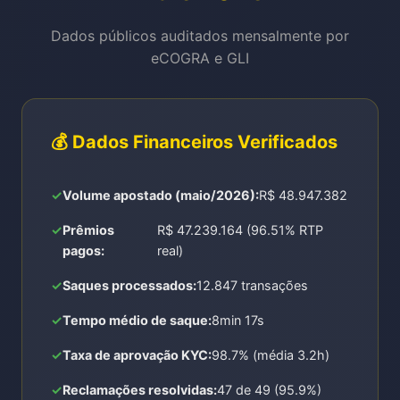
Dados públicos auditados mensalmente por
eCOGRA e GLI
💰 Dados Financeiros Verificados
Volume apostado (maio/2026):
R$ 48.947.382
Prêmios
R$ 47.239.164 (96.51% RTP
pagos:
real)
Saques processados:
12.847 transações
Tempo médio de saque:
8min 17s
Taxa de aprovação KYC:
98.7% (média 3.2h)
Reclamações resolvidas:
47 de 49 (95.9%)