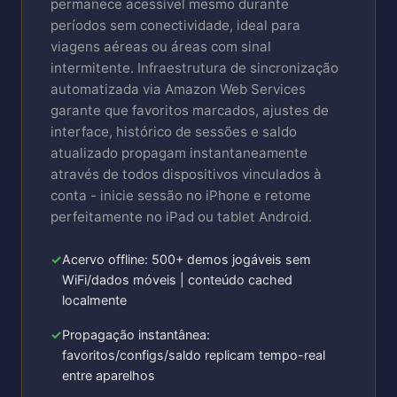
permanece acessível mesmo durante
períodos sem conectividade, ideal para
viagens aéreas ou áreas com sinal
intermitente. Infraestrutura de sincronização
automatizada via Amazon Web Services
garante que favoritos marcados, ajustes de
interface, histórico de sessões e saldo
atualizado propagam instantaneamente
através de todos dispositivos vinculados à
conta - inicie sessão no iPhone e retome
perfeitamente no iPad ou tablet Android.
Acervo offline: 500+ demos jogáveis sem
WiFi/dados móveis | conteúdo cached
localmente
Propagação instantânea:
favoritos/configs/saldo replicam tempo-real
entre aparelhos