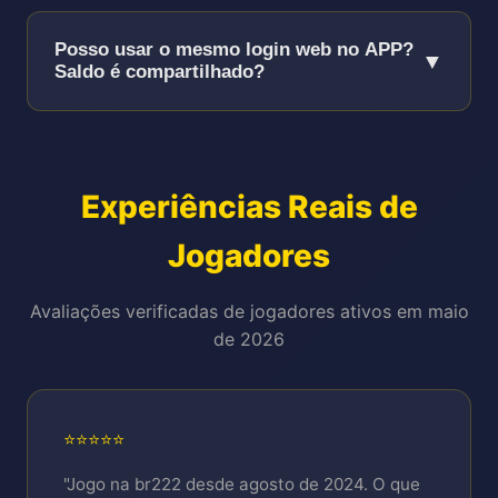
mobile | carregamento instantâneo
Otimização inteligente de dados - economia
site
Primeira retirada com KYC:
2-4 horas em
até 40% vs versão web!
Download Seguro:
Sempre baixe das lojas
Posso usar o mesmo login web no APP?
▼
horário comercial
oficiais (App Store / Google Play)
Saldo é compartilhado?
WiFi:
Qualidade máxima HD | pré-
Valores acima de R$ 50.000:
Revisão
Verificação:
Confirme que é o app oficial
carregamento agressivo | caching
Total integração multi-plataforma - conta
manual, até 12 horas
"br222" com nosso logo dourado
ilimitado
única universal!
Tempo médio real em novembro/2024:
Alternativa Android:
Se não encontrar no
4G/5G:
Streaming adaptativo automático |
8.3 minutos
Google Play, use o APK oficial em
Experiências Reais de
Login unificado:
mesmas credenciais
compressão inteligente | média
/apk.html
Verificação KYC é obrigatória antes do
funcionam em web, APP iOS, APP Android
30MB/hora
Jogadores
Tamanho:
Apenas 58MB de download |
primeiro saque conforme LGPD e
e APK
3G:
Modo eco ativado | qualidade
instalação rápida em 2-3 minutos
regulamentação Curaçao, protegendo você
Saldo sincronizado:
deposite no APP e
reduzida | apenas 12MB/hora jogando
Avaliações verificadas de jogadores ativos em maio
contra fraudes.
saque no desktop | atualização tempo real
Offline:
500+ demos jogáveis sem
de 2026
Histórico compartilhado:
veja transações
internet | ideal para viagens
de todos dispositivos em qualquer
Configuração manual disponível:
Force
plataforma
⭐⭐⭐⭐⭐
modo economia dados nas configurações
Sessões simultâneas:
jogue no celular
APP para consumo mínimo mesmo em WiFi
"Jogo na br222 desde agosto de 2024. O que
enquanto monitora torneios no desktop