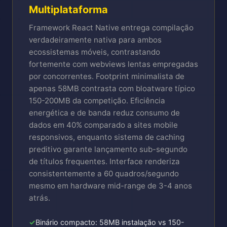
Multiplataforma
Framework React Native entrega compilação
verdadeiramente nativa para ambos
ecossistemas móveis, contrastando
fortemente com webviews lentas empregadas
por concorrentes. Footprint minimalista de
apenas 58MB contrasta com bloatware típico
150-200MB da competição. Eficiência
energética e de banda reduz consumo de
dados em 40% comparado a sites mobile
responsivos, enquanto sistema de caching
preditivo garante lançamento sub-segundo
de títulos frequentes. Interface renderiza
consistentemente a 60 quadros/segundo
mesmo em hardware mid-range de 3-4 anos
atrás.
Binário compacto: 58MB instalação vs 150-