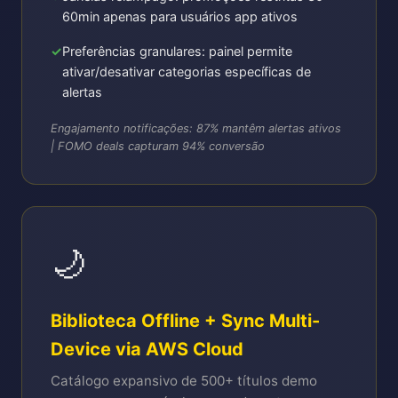
60min apenas para usuários app ativos
Preferências granulares: painel permite
ativar/desativar categorias específicas de
alertas
Engajamento notificações: 87% mantêm alertas ativos
| FOMO deals capturam 94% conversão
🌙
Biblioteca Offline + Sync Multi-
Device via AWS Cloud
Catálogo expansivo de 500+ títulos demo