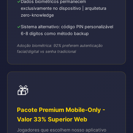
Dados biométricos permanecem
exclusivamente no dispositivo | arquitetura
zero-knowledge
Sistema alternativo: código PIN personalizável
6-8 dígitos como método backup
Adoção biométrica: 92% preferem autenticação
facial/digital vs senha tradicional
🎁
Pacote Premium Mobile-Only -
Valor 33% Superior Web
Jogadores que escolhem nosso aplicativo